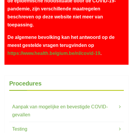
de epidemische noodsituatie door de COVID-19-
pandemie, zijn verschillende maatregelen
beschreven op deze website niet meer van
toepassing.
De algemene bevolking kan het antwoord op de
meest gestelde vragen terugvinden op
https://www.health.belgium.be/nl/covid-19
.
Procedures
Aanpak van mogelijke en bevestigde COVID-
gevallen
Testing