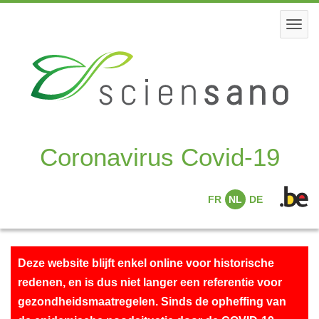
Skip
to
Togg
main
navi
content
Coronavirus Covid-19
FR
NL
DE
Deze website blijft enkel online voor historische
redenen, en is dus niet langer een referentie voor
gezondheidsmaatregelen. Sinds de opheffing van