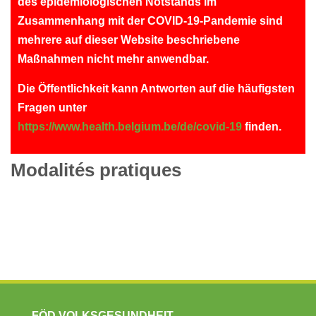
des epidemiologischen Notstands im
Zusammenhang mit der COVID-19-Pandemie sind
mehrere auf dieser Website beschriebene
Maßnahmen nicht mehr anwendbar.
Die Öffentlichkeit kann Antworten auf die häufigsten
Fragen unter
https://www.health.belgium.be/de/covid-19
finden.
Modalités pratiques
FÖD VOLKSGESUNDHEIT