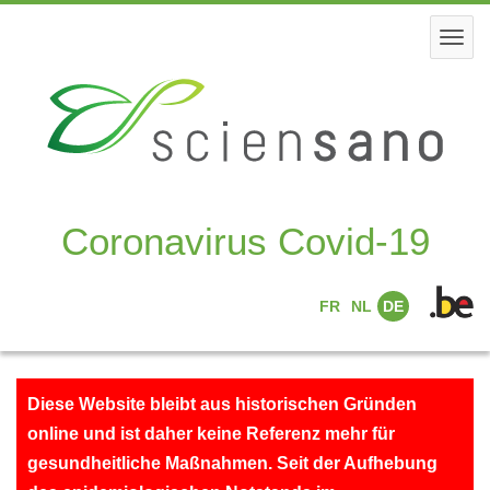
Skip
to
Togg
main
navi
content
Coronavirus Covid-19
FR
NL
DE
Diese Website bleibt aus historischen Gründen
online und ist daher keine Referenz mehr für
gesundheitliche Maßnahmen. Seit der Aufhebung