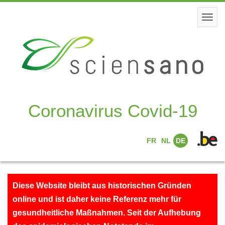
Skip
to
Togg
main
navi
content
Coronavirus Covid-19
FR
NL
DE
Diese Website bleibt aus historischen Gründen
online und ist daher keine Referenz mehr für
gesundheitliche Maßnahmen. Seit der Aufhebung