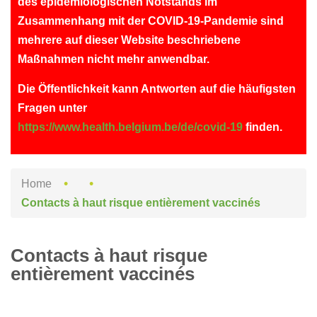
des epidemiologischen Notstands im
Zusammenhang mit der COVID-19-Pandemie sind
mehrere auf dieser Website beschriebene
Maßnahmen nicht mehr anwendbar.
Die Öffentlichkeit kann Antworten auf die häufigsten
Fragen unter
https://www.health.belgium.be/de/covid-19
finden.
Breadcrumb
Home
Contacts à haut risque entièrement vaccinés
Contacts à haut risque
entièrement vaccinés