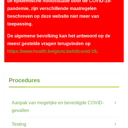
de epidemische noodsituatie door de COVID-19-
pandemie, zijn verschillende maatregelen
beschreven op deze website niet meer van
toepassing.
De algemene bevolking kan het antwoord op de
meest gestelde vragen terugvinden op
https://www.health.belgium.be/nl/covid-19
.
Procedures
Aanpak van mogelijke en bevestigde COVID-
gevallen
Testing