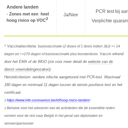
Andere landen
PCR test bij a
-
Zones met een heel
Ja/Nee
2
hoog risico op VOC
Verplichte quaran
1
Vaccinatiecriteria:
basisvaccinatie (2 doses of 1 dosis indien J&J) >= 14
Vaccin erkend
dagen en <=270 dagen of basisvaccinatie plus boosterdosis.
door het EMA of de WGO (zie voor meer detail de
website van de
dienst vreemdelingenzaken
).
Herstelcriterium: eerdere infectie aangetoond met PCR-test. Maximaal
180 dagen en minimaal 11 dagen tussen de eerste positieve test en het
certificaat.
https://www.info-coronavirus.be/nl/hoog-risico-landen/
2
B
ehalve voor het uitvoeren van de activiteiten die de essentiële reden
3
vormen voor de reis naar België in het geval van diplomaten en
vervoerspersoneel