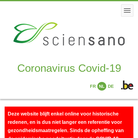
Skip
to
Togg
main
navi
content
Coronavirus Covid-19
FR
NL
DE
Deze website blijft enkel online voor historische
redenen, en is dus niet langer een referentie voor
gezondheidsmaatregelen. Sinds de opheffing van