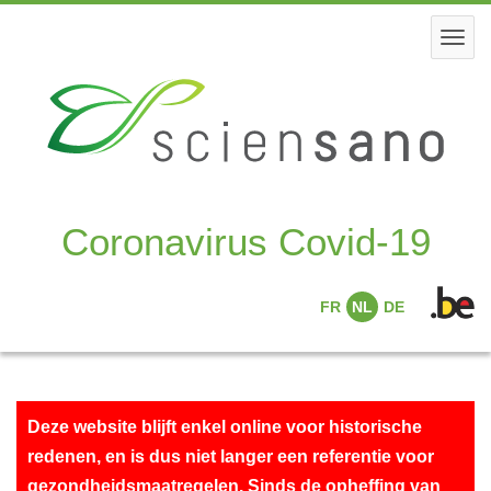
Skip
to
Togg
main
navi
content
Coronavirus Covid-19
FR
NL
DE
Deze website blijft enkel online voor historische
redenen, en is dus niet langer een referentie voor
gezondheidsmaatregelen. Sinds de opheffing van