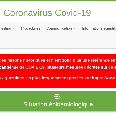
Coronavirus Covid-19
 testing
Procédures
Communication
Informations scienti
es raisons historiques et n'est donc plus une référence en
a pandémie de COVID-19, plusieurs mesures décrites sur ce s
aux questions les plus fréquemment posées sur
https://www.
Situation épidémiologique